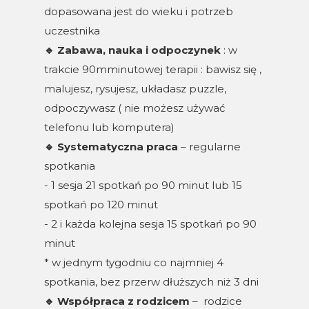
dopasowana jest do wieku i potrzeb
uczestnika
🔹
Zabawa, nauka i odpoczynek
: w
trakcie 90mminutowej terapii : bawisz się ,
malujesz, rysujesz, układasz puzzle,
odpoczywasz ( nie możesz używać
telefonu lub komputera)
🔹
Systematyczna praca
– regularne
spotkania
- 1 sesja 21 spotkań po 90 minut lub 15
spotkań po 120 minut
- 2 i każda kolejna sesja 15 spotkań po 90
minut
* w jednym tygodniu co najmniej 4
spotkania, bez przerw dłuższych niż 3 dni
🔹
Współpraca z rodzicem
– rodzice