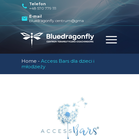
Telefon
+48 570 779 111
E-mail
bluedragonfly.centrum@gmail.com
Home
-
Access Bars dla dzieci i
młodzieży