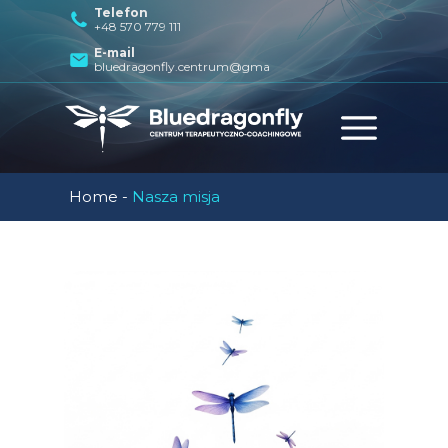
Telefon
+48 570 779 111
E-mail
bluedragonfly.centrum@gmail.com
Home
-
Nasza misja