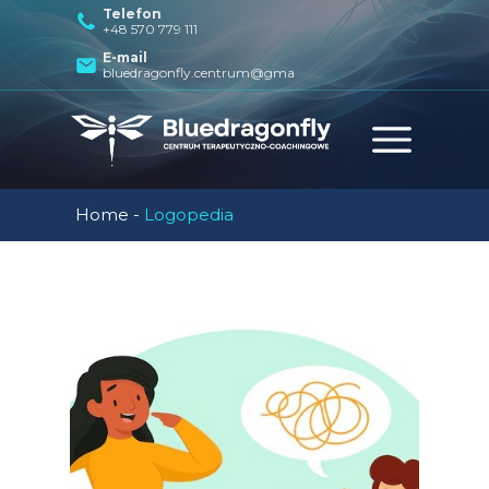
Telefon
+48 570 779 111
E-mail
bluedragonfly.centrum@gmail.com
Home
-
Logopedia